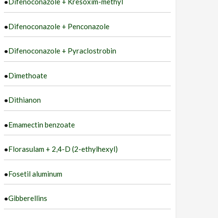
●
Difenoconazole + Kresoxim-methyl
●
Difenoconazole + Penconazole
●
Difenoconazole + Pyraclostrobin
●
Dimethoate
●
Dithianon
●
Emamectin benzoate
●
Florasulam + 2,4-D (2-ethylhexyl)
●
Fosetil aluminum
●
Gibberellins