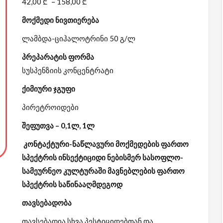
42,00
₾
–
158,00
₾
მოქმედი ნივთიერება
ლამბდა-ციჰალოტრინი 50 გ/ლ
პრეპარატის ფორმა
სუსპენზიის კონცენტრატი
ქიმიური ჯგუფი
პირეტროიდები
შეფუთვა –
0,1ლ, 1ლ
კონტაქტური-ნაწლავური მოქმედების ფართო
სპექტრის ინსექტიციდი ნებისმერ სასოფლო-
სამეურნეო კულტურაში მავნებლების ფართო
სპექტრის საწინააღმდეგოდ
თავსებადობა
თავსებადია სხვა პესტიციდებთან და