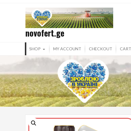
Skip
to
content
novofert.ge
SHOP
MY ACCOUNT
CHECKOUT
CAR