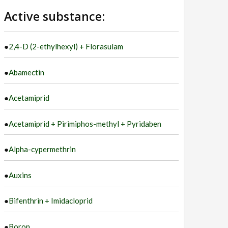
language
Active substance:
●
2,4-D (2-ethylhexyl) + Florasulam
●
Abamectin
●
Acetamiprid
●
Acetamiprid + Pirimiphos-methyl + Pyridaben
●
Alpha-cypermethrin
●
Auxins
●
Bifenthrin + Imidacloprid
●
Boron