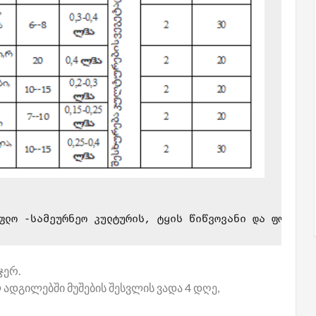
ფლო -სამეურნეო კულტურის, ტყის წიწვოვანი და ფოთლოვა
ჯერ.
 ადგილებში მუშების შესვლის ვადა 4 დღე,