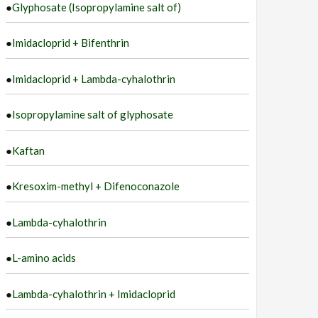
●
Glyphosate (Isopropylamine salt of)
●
Imidacloprid + Bifenthrin
●
Imidacloprid + Lambda-cyhalothrin
●
Isopropylamine salt of glyphosate
●
Kaftan
●
Kresoxim-methyl + Difenoconazole
●
Lambda-cyhalothrin
●
L-amino acids
●
Lambda-cyhalothrin + Imidacloprid