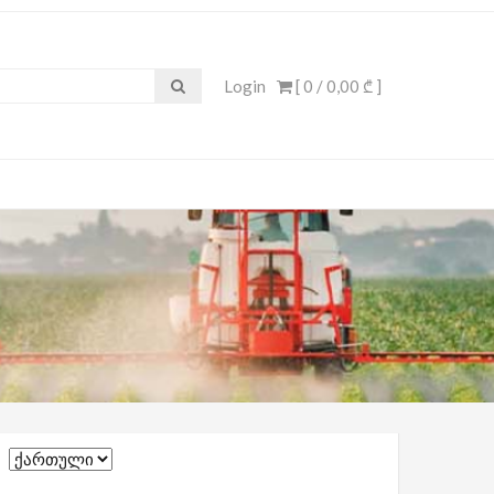
Login
[ 0 /
0,00 ₾
]
Choose
a