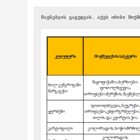
მავნებლის
 გაგუდვას. აქვს ირიბი მოქმ