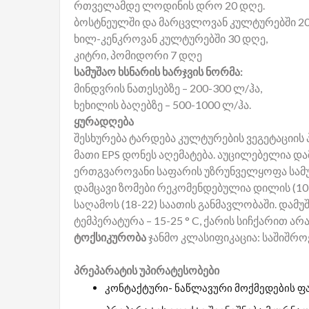
რთველამდე ლოდინის დრო 20 დღე.
ბოსტნეულში და მარცვლოვან კულტურებში 20
ხილ-კენკროვან კულტურებში 30 დღე,
კიტრი, პომიდორი 7 დღე
სამუშაო ხსნარის ხარჯვის ნორმა:
მინდვრის ნათესებზე – 200-300 ლ/ჰა,
ხეხილის ბაღებზე – 500-1000 ლ/ჰა.
ყურადღება
შესხურება ტარდება კულტურების ვეგეტაციის
მათი EPS დონეს აღემატება. აუცილებელია დ
ერთგვაროვანი საფარის უზრუნველყოფა სამუშ
დამცავი ზომები რეკომენდებულია დილის (10
საღამოს (18-22) საათის განმავლობაში. დამ
ტემპერატურა – 15-25 ° C, ქარის სიჩქარით არაუ
ტოქსიკურობა
ჯანმო კლასიფიკაცია: საშიშროე
პრეპარატის უპირატესობები
კონტაქტური- ნაწლავური მოქმედების ფ