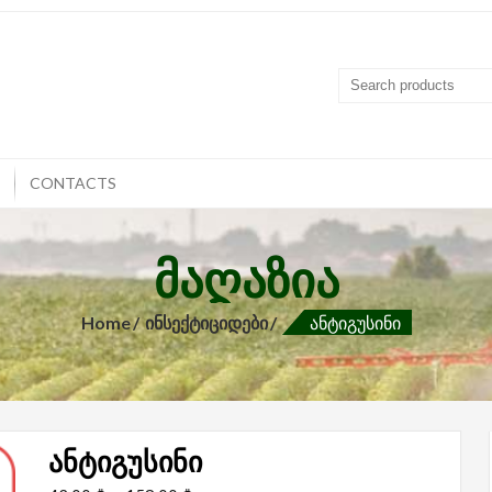
T
CONTACTS
ᲛᲐᲦᲐᲖᲘᲐ
Home
Ინსექტიციდები
Ანტიგუსინი
ანტიგუსინი