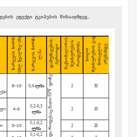
დების ეფექტი ტკიპების წინააღმდეგ.
