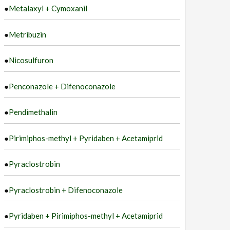
●
Metalaxyl + Cymoxanil
●
Metribuzin
●
Nicosulfuron
●
Penconazole + Difenoconazole
●
Pendimethalin
●
Pirimiphos-methyl + Pyridaben + Acetamiprid
●
Pyraclostrobin
●
Pyraclostrobin + Difenoconazole
●
Pyridaben + Pirimiphos-methyl + Acetamiprid