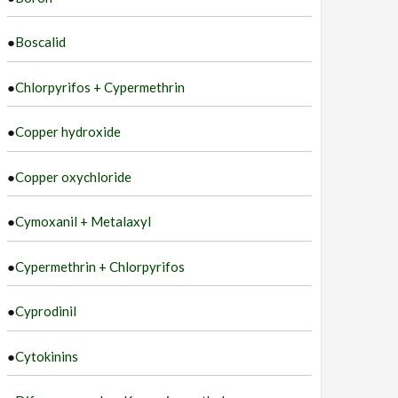
●
Boscalid
●
Chlorpyrifos + Cypermethrin
●
Copper hydroxide
●
Copper oxychloride
●
Cymoxanil + Metalaxyl
●
Cypermethrin + Chlorpyrifos
●
Cyprodinil
●
Cytokinins