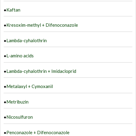
●
Kaftan
●
Kresoxim-methyl + Difenoconazole
●
Lambda-cyhalothrin
●
L-amino acids
●
Lambda-cyhalothrin + Imidacloprid
●
Metalaxyl + Cymoxanil
●
Metribuzin
●
Nicosulfuron
●
Penconazole + Difenoconazole