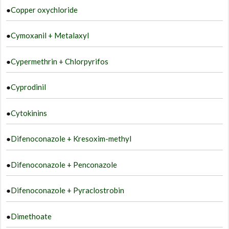
●
Copper oxychloride
●
Cymoxanil + Metalaxyl
●
Cypermethrin + Chlorpyrifos
●
Cyprodinil
●
Cytokinins
●
Difenoconazole + Kresoxim-methyl
●
Difenoconazole + Penconazole
●
Difenoconazole + Pyraclostrobin
●
Dimethoate