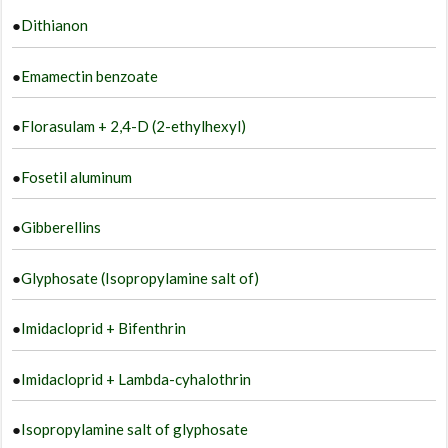
●
Dithianon
●
Emamectin benzoate
●
Florasulam + 2,4-D (2-ethylhexyl)
●
Fosetil aluminum
●
Gibberellins
●
Glyphosate (Isopropylamine salt of)
●
Imidacloprid + Bifenthrin
●
Imidacloprid + Lambda-cyhalothrin
●
Isopropylamine salt of glyphosate