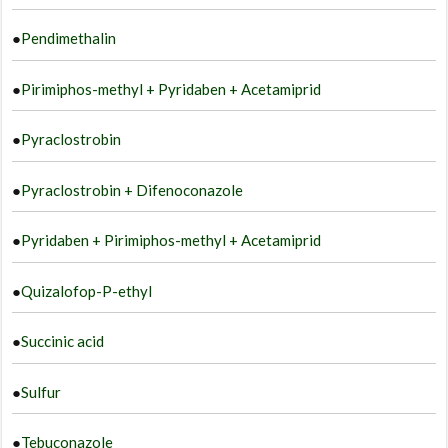
●
Pendimethalin
●
Pirimiphos-methyl + Pyridaben + Acetamiprid
●
Pyraclostrobin
●
Pyraclostrobin + Difenoconazole
●
Pyridaben + Pirimiphos-methyl + Acetamiprid
●
Quizalofop-P-ethyl
●
Succinic acid
●
Sulfur
●
Tebuconazole