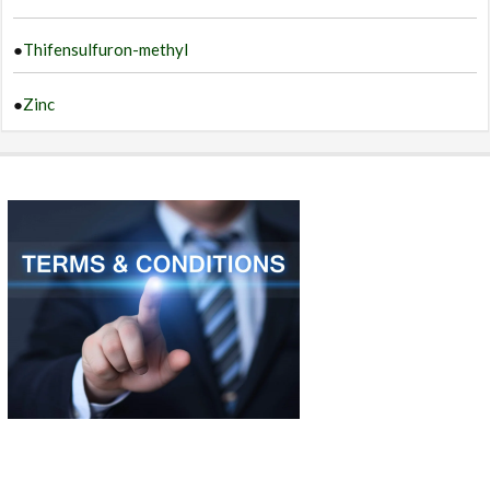
●
Thifensulfuron-methyl
●
Zinc