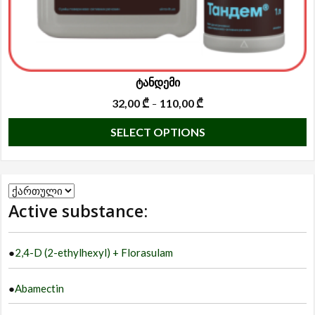
ტანდემი
32,00
₾
110,00
₾
–
T
SELECT OPTIONS
p
h
m
Choose
va
Active substance:
a
T
language
o
●
2,4-D (2-ethylhexyl) + Florasulam
m
b
●
Abamectin
c