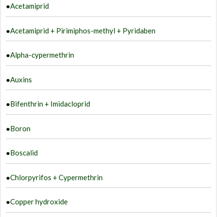
o
●
Acetamiprid
t
p
●
Acetamiprid + Pirimiphos-methyl + Pyridaben
p
●
Alpha-cypermethrin
●
Auxins
●
Bifenthrin + Imidacloprid
●
Boron
●
Boscalid
●
Chlorpyrifos + Cypermethrin
●
Copper hydroxide