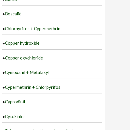
●
Boscalid
●
Chlorpyrifos + Cypermethrin
●
Copper hydroxide
●
Copper oxychloride
●
Cymoxanil + Metalaxyl
●
Cypermethrin + Chlorpyrifos
●
Cyprodinil
●
Cytokinins