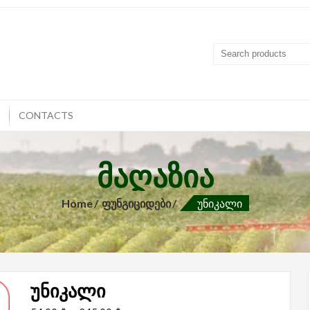
T
CONTACTS
ᲛᲐᲦᲐᲖᲘᲐ
Home
Ფუნგიციდები
Უნიკალი
უნიკალი