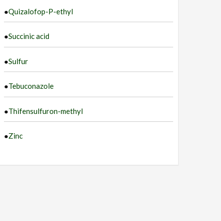
●
Quizalofop-P-ethyl
●
Succinic acid
●
Sulfur
●
Tebuconazole
●
Thifensulfuron-methyl
●
Zinc