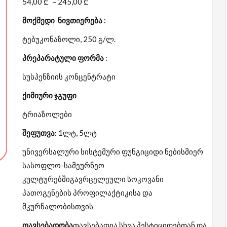
54,00
₾
–
245,00
₾
მოქმედი
ნივთიერება :
ტებუკონაზოლი, 250 გ/ლ.
პრეპარატული ფორმა
:
სუსპენზიის კონცენტრატი
ქიმიური
ჯგუფი
ტრიაზოლები
შეფუთვა
:
1ლტ, 5ლტ
უნივერსალური სისტემური ფუნგიციდი ნებისმიერ
სასოფლო-სამეურნეო
კულტურებშიგავრცელეული სოკოვანი
პათოგენების პროფილაქტიკისა და
მკურნალობისთვის
თავსებადობა
თავსებადია სხვა პესტიციდებთან და