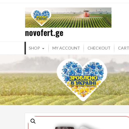
Skip
to
content
novofert.ge
SHOP
MY ACCOUNT
CHECKOUT
CAR