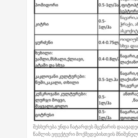
შესხურება უნდა ჩატარდეს მცენარის დაავადებ
წამლის ეფექტური მოქმედებისთვის მნიშვნ