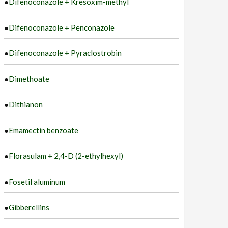
●
Difenoconazole + Kresoxim-methyl
●
Difenoconazole + Penconazole
●
Difenoconazole + Pyraclostrobin
●
Dimethoate
●
Dithianon
●
Emamectin benzoate
●
Florasulam + 2,4-D (2-ethylhexyl)
●
Fosetil aluminum
●
Gibberellins