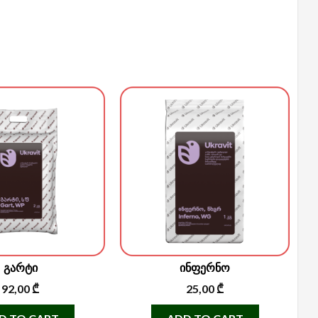
გარტი
ინფერნო
92,00
₾
25,00
₾