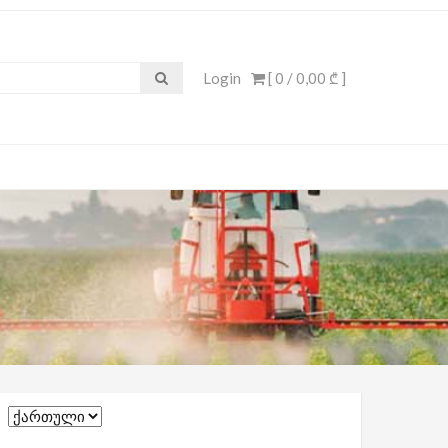
Login
[ 0 /
0,00 ₾
]
Choose
a