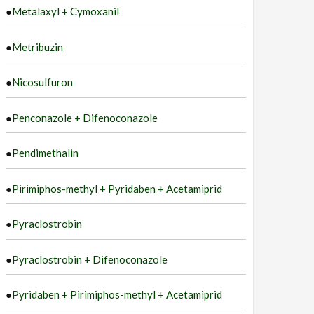
●
Metalaxyl + Cymoxanil
●
Metribuzin
●
Nicosulfuron
●
Penconazole + Difenoconazole
●
Pendimethalin
●
Pirimiphos-methyl + Pyridaben + Acetamiprid
●
Pyraclostrobin
●
Pyraclostrobin + Difenoconazole
●
Pyridaben + Pirimiphos-methyl + Acetamiprid