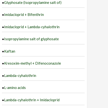
●
Glyphosate (Isopropylamine salt of)
●
Imidacloprid + Bifenthrin
●
Imidacloprid + Lambda-cyhalothrin
●
Isopropylamine salt of glyphosate
●
Kaftan
●
Kresoxim-methyl + Difenoconazole
●
Lambda-cyhalothrin
●
L-amino acids
●
Lambda-cyhalothrin + Imidacloprid