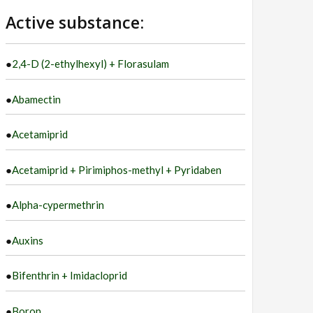
language
Active substance:
●
2,4-D (2-ethylhexyl) + Florasulam
●
Abamectin
●
Acetamiprid
●
Acetamiprid + Pirimiphos-methyl + Pyridaben
●
Alpha-cypermethrin
●
Auxins
●
Bifenthrin + Imidacloprid
●
Boron