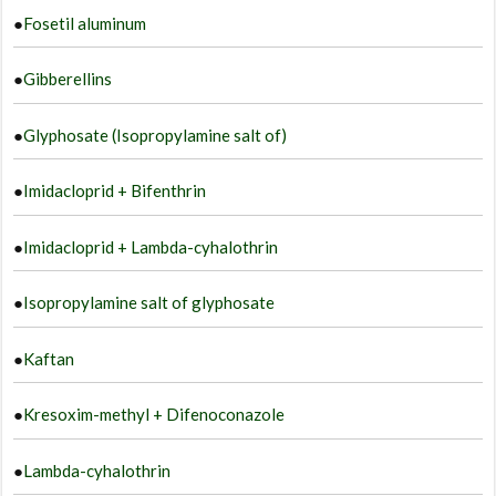
●
Fosetil aluminum
●
Gibberellins
●
Glyphosate (Isopropylamine salt of)
●
Imidacloprid + Bifenthrin
●
Imidacloprid + Lambda-cyhalothrin
●
Isopropylamine salt of glyphosate
●
Kaftan
●
Kresoxim-methyl + Difenoconazole
●
Lambda-cyhalothrin