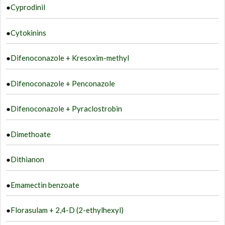
●
Cyprodinil
●
Cytokinins
●
Difenoconazole + Kresoxim-methyl
●
Difenoconazole + Penconazole
●
Difenoconazole + Pyraclostrobin
●
Dimethoate
●
Dithianon
●
Emamectin benzoate
●
Florasulam + 2,4-D (2-ethylhexyl)