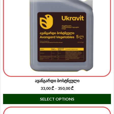
o
m
b
c
o
t
p
p
ავანგარდი ბოსტნეული
33,00
₾
350,00
₾
–
T
SELECT OPTIONS
p
h