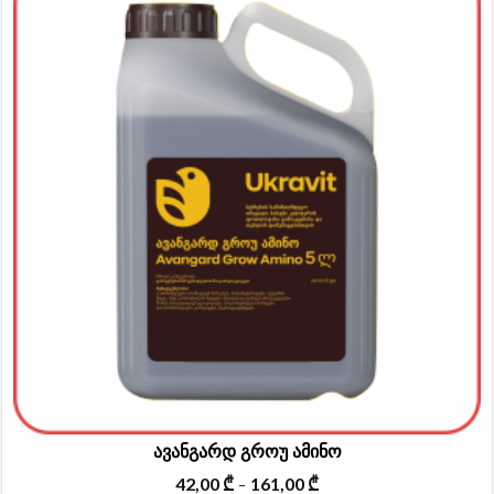
m
va
T
o
m
b
c
o
t
p
p
ავანგარდ გროუ ამინო
42,00
₾
161,00
₾
–