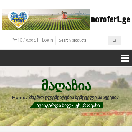
Skip
to
novofert.ge
content
[ 0 /
]
Login
0,00 ₾
ᲛᲐᲦᲐᲖᲘᲐ
Home
Მიკრო Ელემენტების Შემცველი Სასუქები
Ავანგარდი Ხილ-Კენკროვანი