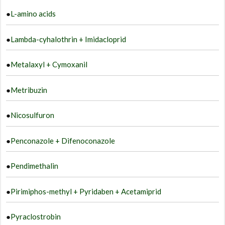
●
L-amino acids
●
Lambda-cyhalothrin + Imidacloprid
●
Metalaxyl + Cymoxanil
●
Metribuzin
●
Nicosulfuron
●
Penconazole + Difenoconazole
●
Pendimethalin
●
Pirimiphos-methyl + Pyridaben + Acetamiprid
●
Pyraclostrobin