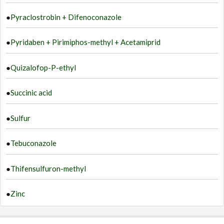
●
Pyraclostrobin + Difenoconazole
●
Pyridaben + Pirimiphos-methyl + Acetamiprid
●
Quizalofop-P-ethyl
●
Succinic acid
●
Sulfur
●
Tebuconazole
●
Thifensulfuron-methyl
●
Zinc