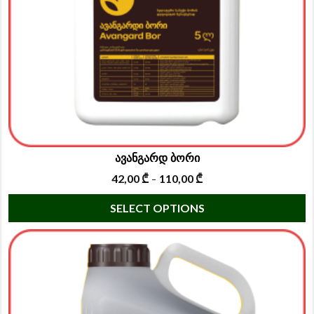
ავანგარდ ბორი
42,00
₾
110,00
₾
–
T
SELECT OPTIONS
p
h
m
va
T