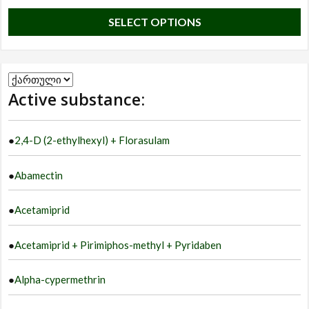
T
SELECT OPTIONS
p
h
m
Choose
va
Active substance:
a
T
language
o
●
2,4-D (2-ethylhexyl) + Florasulam
m
b
●
Abamectin
c
o
●
Acetamiprid
t
p
●
Acetamiprid + Pirimiphos-methyl + Pyridaben
p
●
Alpha-cypermethrin