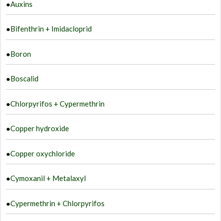
●
Auxins
●
Bifenthrin + Imidacloprid
●
Boron
●
Boscalid
●
Chlorpyrifos + Cypermethrin
●
Copper hydroxide
●
Copper oxychloride
●
Cymoxanil + Metalaxyl
●
Cypermethrin + Chlorpyrifos