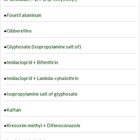
●
Fosetil aluminum
●
Gibberellins
●
Glyphosate (Isopropylamine salt of)
●
Imidacloprid + Bifenthrin
●
Imidacloprid + Lambda-cyhalothrin
●
Isopropylamine salt of glyphosate
●
Kaftan
●
Kresoxim-methyl + Difenoconazole