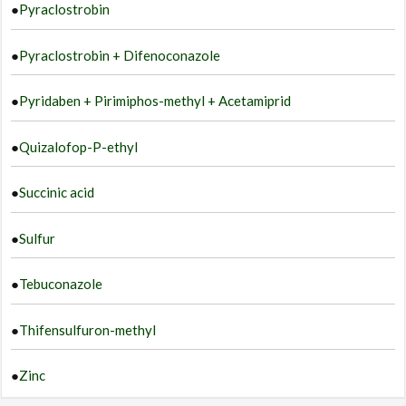
●
Pyraclostrobin
●
Pyraclostrobin + Difenoconazole
●
Pyridaben + Pirimiphos-methyl + Acetamiprid
●
Quizalofop-P-ethyl
●
Succinic acid
●
Sulfur
●
Tebuconazole
●
Thifensulfuron-methyl
●
Zinc