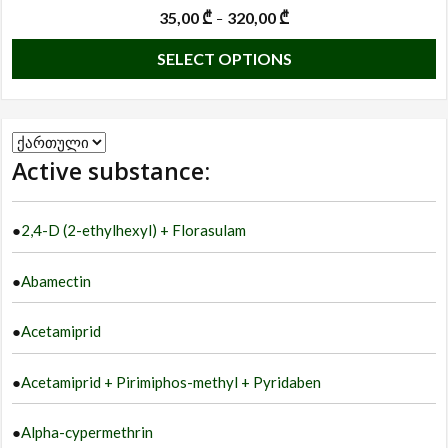
35,00
₾
320,00
₾
–
T
SELECT OPTIONS
p
h
m
Choose
va
Active substance:
a
T
language
o
●
2,4-D (2-ethylhexyl) + Florasulam
m
b
●
Abamectin
c
o
●
Acetamiprid
t
p
●
Acetamiprid + Pirimiphos-methyl + Pyridaben
p
●
Alpha-cypermethrin