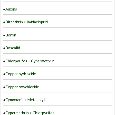
●
Auxins
●
Bifenthrin + Imidacloprid
●
Boron
●
Boscalid
●
Chlorpyrifos + Cypermethrin
●
Copper hydroxide
●
Copper oxychloride
●
Cymoxanil + Metalaxyl
●
Cypermethrin + Chlorpyrifos