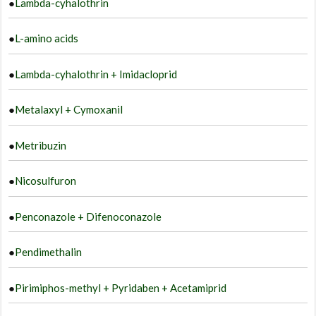
●
Lambda-cyhalothrin
●
L-amino acids
●
Lambda-cyhalothrin + Imidacloprid
●
Metalaxyl + Cymoxanil
●
Metribuzin
●
Nicosulfuron
●
Penconazole + Difenoconazole
●
Pendimethalin
●
Pirimiphos-methyl + Pyridaben + Acetamiprid