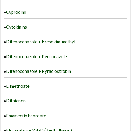
●
Cyprodinil
●
Cytokinins
●
Difenoconazole + Kresoxim-methyl
●
Difenoconazole + Penconazole
●
Difenoconazole + Pyraclostrobin
●
Dimethoate
●
Dithianon
●
Emamectin benzoate
●
Florasulam + 2,4-D (2-ethylhexyl)