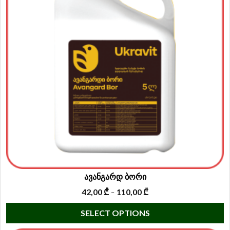
T
o
m
b
c
o
t
p
p
ავანგარდ ბორი
42,00
₾
110,00
₾
–
T
SELECT OPTIONS
p