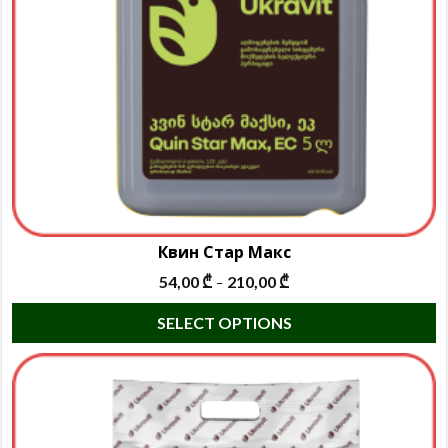
Квин Стар Макс
54,00
₾
210,00
₾
–
T
SELECT OPTIONS
p
h
m
va