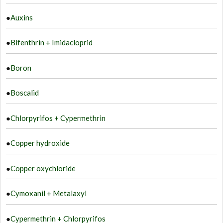
●
Auxins
●
Bifenthrin + Imidacloprid
●
Boron
●
Boscalid
●
Chlorpyrifos + Cypermethrin
●
Copper hydroxide
●
Copper oxychloride
●
Cymoxanil + Metalaxyl
●
Cypermethrin + Chlorpyrifos