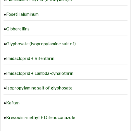
●
Fosetil aluminum
●
Gibberellins
●
Glyphosate (Isopropylamine salt of)
●
Imidacloprid + Bifenthrin
●
Imidacloprid + Lambda-cyhalothrin
●
Isopropylamine salt of glyphosate
●
Kaftan
●
Kresoxim-methyl + Difenoconazole