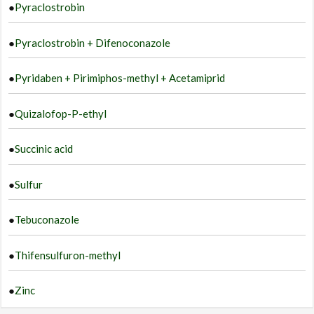
●
Pyraclostrobin
●
Pyraclostrobin + Difenoconazole
●
Pyridaben + Pirimiphos-methyl + Acetamiprid
●
Quizalofop-P-ethyl
●
Succinic acid
●
Sulfur
●
Tebuconazole
●
Thifensulfuron-methyl
●
Zinc