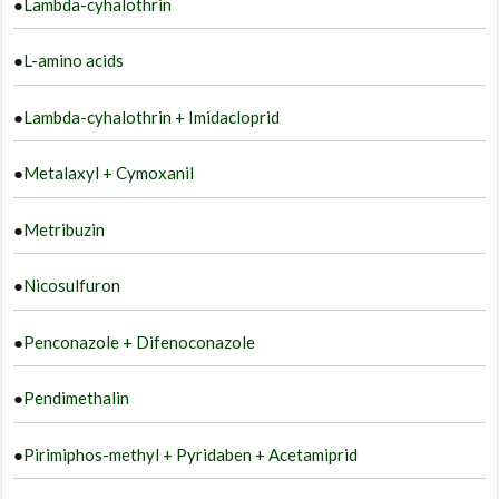
●
Lambda-cyhalothrin
●
L-amino acids
●
Lambda-cyhalothrin + Imidacloprid
●
Metalaxyl + Cymoxanil
●
Metribuzin
●
Nicosulfuron
●
Penconazole + Difenoconazole
●
Pendimethalin
●
Pirimiphos-methyl + Pyridaben + Acetamiprid