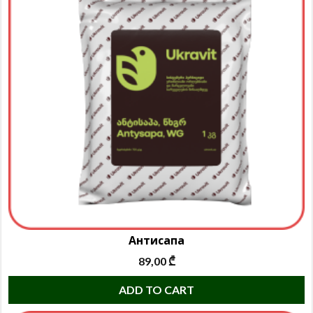
T
o
m
b
c
o
t
p
p
Антисапа
89,00
₾
ADD TO CART