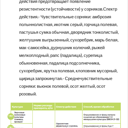
действия предотвращает появление
резистентности (устойчивости) у сорняков.Спектр
действия.- Чувствительные сорняки: амброзия
полыннолистная, икотник серый, горчица полевая,
пастушья сумка обычная, дворядник тонколистый,
желтушник выгрызенный, сухоребрик, марь белая,
мак-самосейка, дурнушник колючий, рыжей
мелкоплодный, рапс (падалица), сурепица
обыкновенная, падалица подсолнечника,
сухоребрик, ярутка полевая, клоповник мусорный,
щирица запрокинутая.- Среднечувствительные
сорняки: вьюнок полевой, осот желтый, осот
розовый.