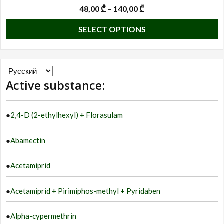
48,00
₾
140,00
₾
–
T
SELECT OPTIONS
p
h
m
Choose
va
Active substance:
a
T
language
o
●
2,4-D (2-ethylhexyl) + Florasulam
m
b
●
Abamectin
c
o
●
Acetamiprid
t
p
●
Acetamiprid + Pirimiphos-methyl + Pyridaben
p
●
Alpha-cypermethrin