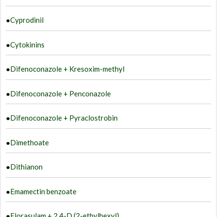
●
Cyprodinil
●
Cytokinins
●
Difenoconazole + Kresoxim-methyl
●
Difenoconazole + Penconazole
●
Difenoconazole + Pyraclostrobin
●
Dimethoate
●
Dithianon
●
Emamectin benzoate
●
Florasulam + 2,4-D (2-ethylhexyl)