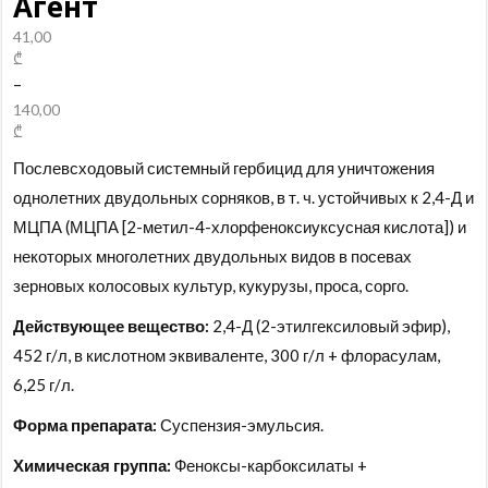
Агент
41,00
₾
–
140,00
₾
Послевсходовый системный гербицид для уничтожения
однолетних двудольных сорняков, в т. ч. устойчивых к 2,4-Д и
МЦПА (МЦПА [2-метил-4-хлорфеноксиуксусная кислота]) и
некоторых многолетних двудольных видов в посевах
зерновых колосовых культур, кукурузы, проса, сорго.
Действующее вещество:
2,4-Д (2-этилгексиловый эфир),
452 г/л, в кислотном эквиваленте, 300 г/л + флорасулам,
6,25 г/л.
Форма препарата:
Суспензия-эмульсия.
Химическая группа:
Феноксы-карбоксилаты +